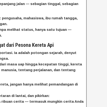
epanjang jalan — sebagian tinggal, sebagian
: pengusaha, mahasiswa, ibu rumah tangga,
gan.
npa melihat status, hanya satu tujuan —
.
at dari Pesona Kereta Api
ortasi. Ia adalah potongan sejarah, denyut
ngsa.
ari masa uap hingga kecepatan tinggi, kereta
 manusia, tentang perjalanan, dan tentang
k kereta, jangan hanya melihat pemandangan di
aran di lantai, dan pikirkan:
 ribuan cerita — termasuk mungkin cerita Anda