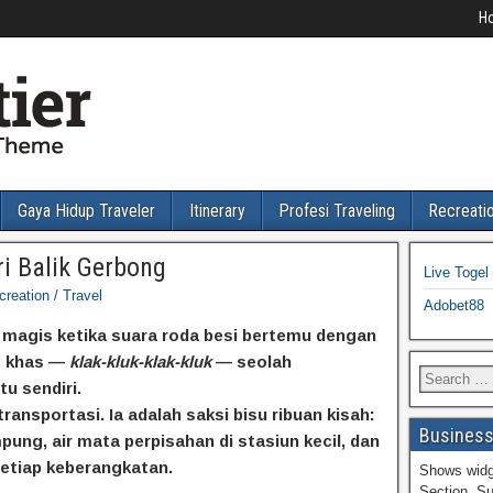
H
Gaya Hidup Traveler
Itinerary
Profesi Traveling
Recreatio
ri Balik Gerbong
Live Toge
creation / Travel
Adobet88
magis ketika suara roda besi bertemu dengan
g khas —
klak-kluk-klak-kluk
— seolah
tu sendiri.
ransportasi. Ia adalah saksi bisu ribuan kisah:
Business
ung, air mata perpisahan di stasiun kecil, dan
etiap keberangkatan.
Shows widg
Section. Su