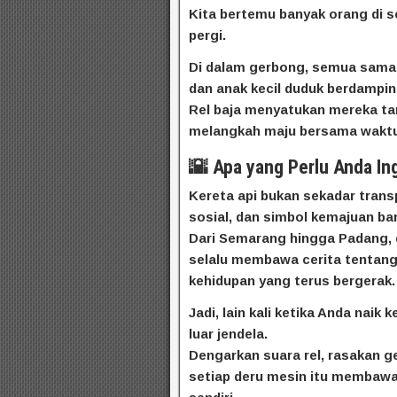
Kita bertemu banyak orang di s
pergi.
Di dalam gerbong, semua sama
dan anak kecil duduk berdampin
Rel baja menyatukan mereka ta
melangkah maju bersama waktu
🌇 Apa yang Perlu Anda Ing
Kereta api
d
bukan sekadar transp
sosial, dan simbol kemajuan ba
e
Dari Semarang hingga Padang, d
m
selalu membawa cerita tentang
o
kehidupan yang terus bergerak.
s
l
Jadi, lain kali ketika Anda nai
o
luar jendela.
t
Dengarkan suara rel, rasakan get
p
setiap deru mesin itu membawa
r