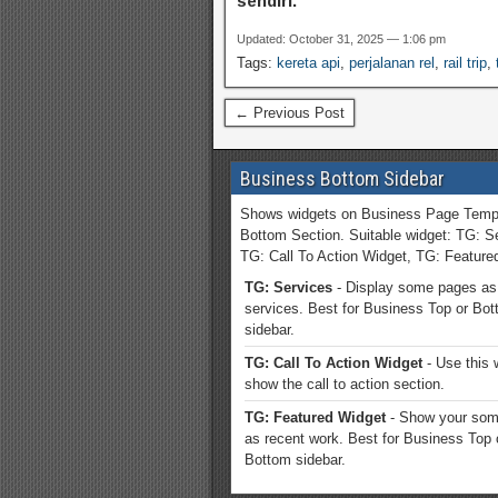
sendiri.
a
g
Updated: October 31, 2025 — 1:06 pm
Tags:
kereta api
,
perjalanan rel
,
rail trip
,
m
a
← Previous Post
t
i
c
Business Bottom Sidebar
m
Shows widgets on Business Page Temp
a
Bottom Section. Suitable widget: TG: S
x
TG: Call To Action Widget, TG: Feature
w
TG: Services
- Display some pages as
i
services. Best for Business Top or Bo
sidebar.
n
TG: Call To Action Widget
- Use this 
show the call to action section.
TG: Featured Widget
- Show your som
as recent work. Best for Business Top 
Bottom sidebar.