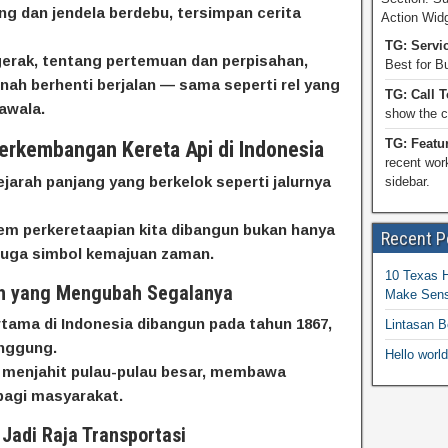
ng dan jendela berdebu, tersimpan cerita
Action Wid
TG: Servi
gerak, tentang pertemuan dan perpisahan,
Best for B
nah berhenti berjalan — sama seperti rel yang
TG: Call 
awala.
show the ca
TG: Featu
erkembangan Kereta Api di Indonesia
recent wor
ejarah panjang yang berkelok seperti jalurnya
sidebar.
stem perkeretaapian kita dibangun bukan hanya
Recent P
i juga simbol kemajuan zaman.
10 Texas 
ah yang Mengubah Segalanya
Make Sen
tama di Indonesia dibangun pada tahun 1867,
Lintasan B
nggung.
Hello world
lai menjahit pulau-pulau besar, membawa
bagi masyarakat.
Jadi Raja Transportasi