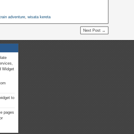
train adventure
,
wisata kereta
Next Post →
late
ervices,
d Widget
ttom
widget to
e pages
or