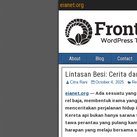
eianet.org
About
Blog
Contact
Lintasan Besi: Cerita da
Citra Rani
October 4, 2025
Re
eianet.org
— Ada sesuatu yang 
rel baja, membentuk irama yan
menceritakan perjalanan hidup i
Kereta api bukan hanya sarana t
tawa perantau yang pulang kamp
harapan yang melaju bersama s