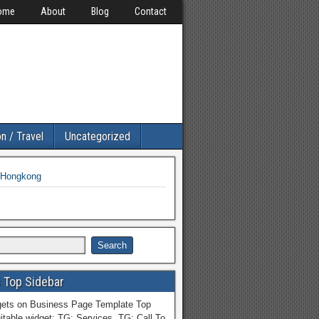
ome
About
Blog
Contact
n / Travel
Uncategorized
l Hongkong
 Top Sidebar
ets on Business Page Template Top
itable widget: TG: Services, TG: Call To