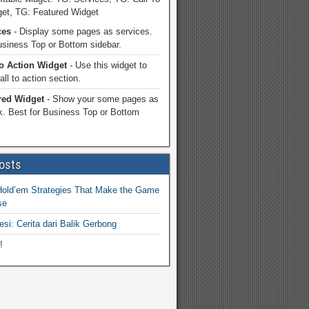
get, TG: Featured Widget
ces
- Display some pages as services.
usiness Top or Bottom sidebar.
To Action Widget
- Use this widget to
ll to action section.
red Widget
- Show your some pages as
k. Best for Business Top or Bottom
osts
Hold’em Strategies That Make the Game
se
esi: Cerita dari Balik Gerbong
!