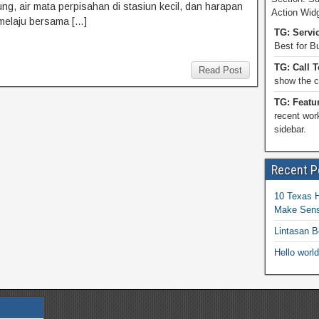
ng, air mata perpisahan di stasiun kecil, dan harapan
Action Wid
melaju bersama […]
TG: Servi
Best for B
TG: Call 
Read Post
show the ca
TG: Featu
recent wor
sidebar.
Recent P
10 Texas 
Make Sen
Lintasan B
Hello world