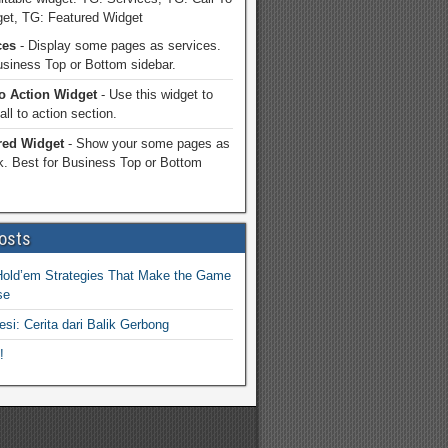
get, TG: Featured Widget
ces
- Display some pages as services.
usiness Top or Bottom sidebar.
To Action Widget
- Use this widget to
ll to action section.
red Widget
- Show your some pages as
k. Best for Business Top or Bottom
osts
Hold’em Strategies That Make the Game
se
esi: Cerita dari Balik Gerbong
!