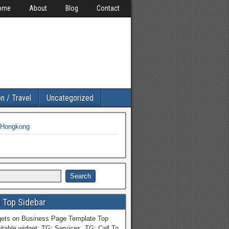
ome
About
Blog
Contact
n / Travel
Uncategorized
l Hongkong
 Top Sidebar
ets on Business Page Template Top
itable widget: TG: Services, TG: Call To