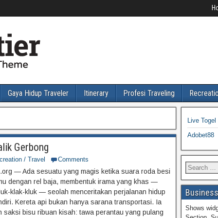
H
Gaya Hidup Traveler
Itinerary
Profesi Traveling
Recreatio
Live Toge
Adobet88
alik Gerbong
creation / Travel
Comments
t.org — Ada sesuatu yang magis ketika suara roda besi
mu dengan rel baja, membentuk irama yang khas —
Business
kluk-klak-kluk — seolah menceritakan perjalanan hidup
ndiri. Kereta api bukan hanya sarana transportasi. Ia
Shows widg
h saksi bisu ribuan kisah: tawa perantau yang pulang
Section. Su