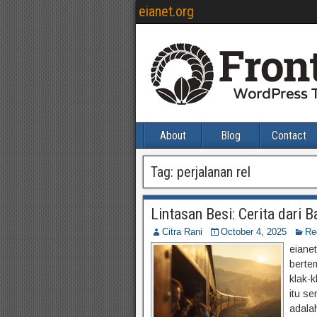
eianet.org
About
Blog
Contact
Tag:
perjalanan rel
Lintasan Besi: Cerita dari B
Citra Rani
October 4, 2025
Re
eiane
berte
klak-
itu se
adala